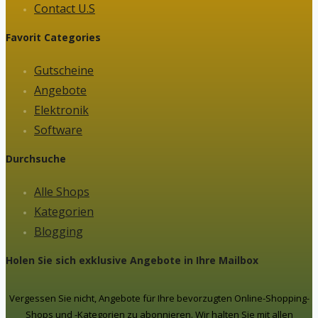
Contact U.S
Favorit Categories
Gutscheine
Angebote
Elektronik
Software
Durchsuche
Alle Shops
Kategorien
Blogging
Holen Sie sich exklusive Angebote in Ihre Mailbox
Vergessen Sie nicht, Angebote für Ihre bevorzugten Online-Shopping-
Shops und -Kategorien zu abonnieren. Wir halten Sie mit allen