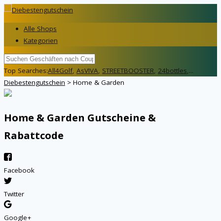
Alle Shops
Kategorien
Top Searches:
All4Golf
,
AsVIVA
,
STREETBOOSTER
,
24bottles
,...
Diebestengutschein
>
Home & Garden
Home & Garden
Gutscheine &
Rabattcode
Facebook
Twitter
Google+