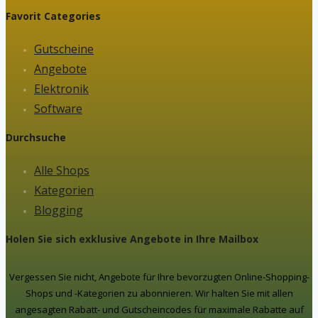
Favorit Categories
Gutscheine
Angebote
Elektronik
Software
Durchsuche
Alle Shops
Kategorien
Blogging
Holen Sie sich exklusive Angebote in Ihre Mailbox
Vergessen Sie nicht, Angebote für Ihre bevorzugten Online-Shopping-
Shops und -Kategorien zu abonnieren. Wir halten Sie mit allen
angesagten Rabatt- und Gutscheincodes für maximale Rabatte auf