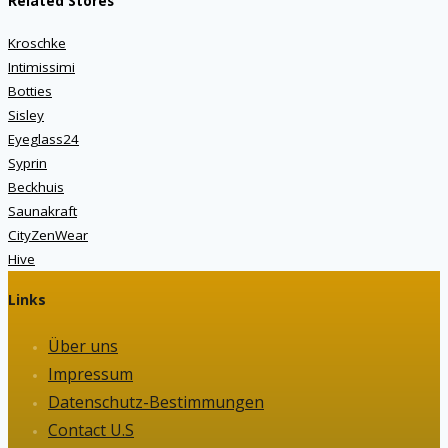
Related Stores
Kroschke
Intimissimi
Botties
Sisley
Eyeglass24
Syprin
Beckhuis
Saunakraft
CityZenWear
Hive
Links
Über uns
Impressum
Datenschutz-Bestimmungen
Contact U.S