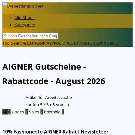
Alle Shops
Kategorien
Top Searches:
All4Golf
,
AsVIVA
,
STREETBOOSTER
,
24bottles
,...
AIGNER
Gutscheine -
Rabattcode - August 2026
Artikel für Arbeitsschuhe
kaufen
5
/ 5 (
5
votes )
All
6
Codes
0
Sales
6
Printable
0
10% Fashionette AIGNER Rabatt Newsletter