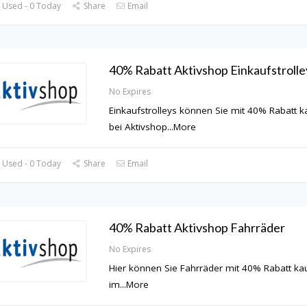
 Used - 0 Today
Share
Email
40% Rabatt Aktivshop Einkaufstrolle
No Expires
Einkaufstrolleys können Sie mit 40% Rabatt 
bei Aktivshop
...
More
 Used - 0 Today
Share
Email
40% Rabatt Aktivshop Fahrräder
No Expires
Hier können Sie Fahrräder mit 40% Rabatt ka
im
...
More