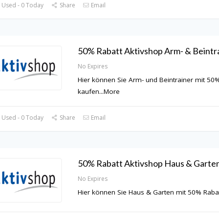
 Used - 0 Today
Share
Email
50% Rabatt Aktivshop Arm- & Beintr
No Expires
Hier können Sie Arm- und Beintrainer mit 50
kaufen
...
More
 Used - 0 Today
Share
Email
50% Rabatt Aktivshop Haus & Garte
No Expires
Hier können Sie Haus & Garten mit 50% Raba