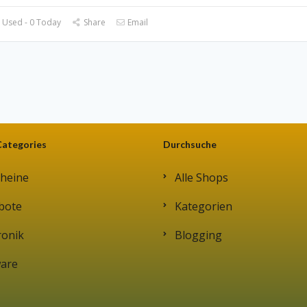
 Used - 0 Today
Share
Email
Categories
Durchsuche
heine
Alle Shops
bote
Kategorien
ronik
Blogging
ware