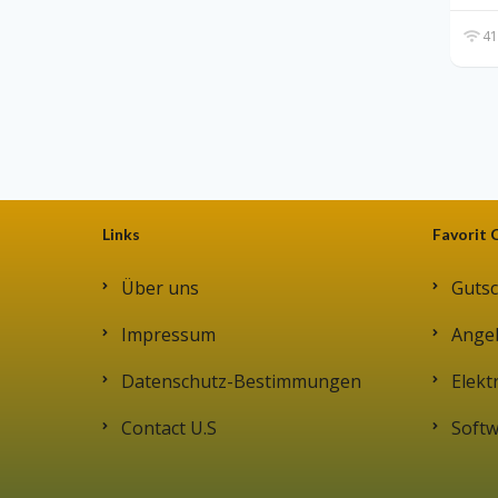
41
Links
Favorit 
Über uns
Gutsc
Impressum
Ange
Datenschutz-Bestimmungen
Elekt
Contact U.S
Soft