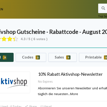
EN
Top Se
ivshop
Gutscheine - Rabattcode - August 2
4.3
/ 5 (
6
votes )
l
Codes
Sales
Printable
9
0
9
0
10% Rabatt Aktivshop-Newsletter
No Expires
Abonnieren Sie unseren Newsletter und erhal
täglich die neuesten
...
More
 Used - 0 Today
Share
Email