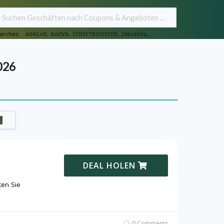
arches:
All4Golf
,
AsVIVA
,
STREETBOOSTER
,
24bottles
,...
026
DEAL HOLEN
ten Sie
0 Comments