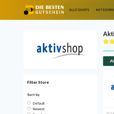
ALLE SHOPS
KATEGORI
Akt
Al
Filter Store
Sort by
Default
Newest
53