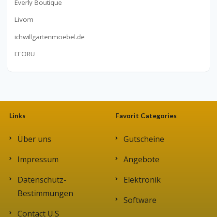
Everly Boutique
Livom
ichwillgartenmoebel.de
EFORU
Links
Favorit Categories
Über uns
Gutscheine
Impressum
Angebote
Datenschutz-
Elektronik
Bestimmungen
Software
Contact U.S