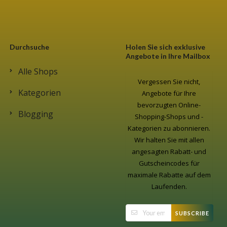
Durchsuche
Holen Sie sich exklusive
Angebote in Ihre Mailbox
Alle Shops
Vergessen Sie nicht,
Kategorien
Angebote für Ihre
bevorzugten Online-
Blogging
Shopping-Shops und -
Kategorien zu abonnieren.
Wir halten Sie mit allen
angesagten Rabatt- und
Gutscheincodes für
maximale Rabatte auf dem
Laufenden.
SUBSCRIBE