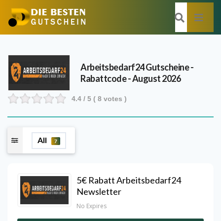
Arbeitsbedarf24
Gutscheine -
Rabattcode - August 2026
4.4
/ 5 (
8
votes )
All
7
5€ Rabatt Arbeitsbedarf24
Newsletter
No Expires