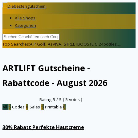
Alle Shops
Kategorien
Top Searches:
All4Golf
,
AsVIVA
,
STREETBOOSTER
,
24bottles
,...
ARTLIFT
Gutscheine -
Rabattcode - August 2026
Rating
5
/ 5 (
5
votes )
All
5
Codes
0
Sales
5
Printable
0
30% Rabatt Perfekte Hautcreme