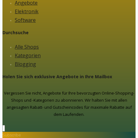
Angebote
Elektronik
Software
Durchsuche
Alle Shops
Kategorien
Blogging
Holen Sie sich exklusive Angebote in Ihre Mailbox
Vergessen Sie nicht, Angebote für Ihre bevorzugten Online-Shopping-
Shops und -Kategorien zu abonnieren. Wir halten Sie mit allen
angesagten Rabatt- und Gutscheincodes für maximale Rabatte auf
dem Laufenden.
Subscribe