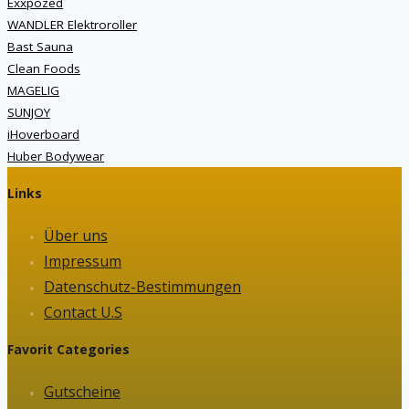
Exxpozed
WANDLER Elektroroller
Bast Sauna
Clean Foods
MAGELIG
SUNJOY
iHoverboard
Huber Bodywear
Links
Über uns
Impressum
Datenschutz-Bestimmungen
Contact U.S
Favorit Categories
Gutscheine