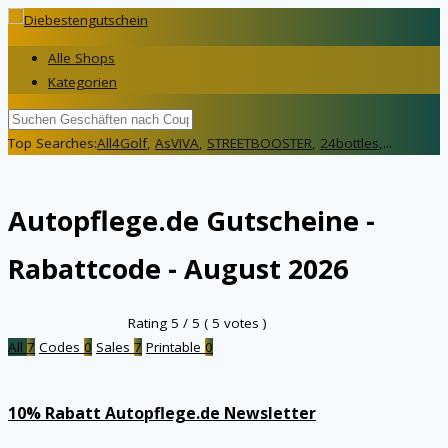
Alle Shops
Kategorien
Top Searches:
All4Golf
,
AsVIVA
,
STREETBOOSTER
,
24bottles
,...
Autopflege.de
Gutscheine -
Rabattcode - August 2026
Rating
5
/ 5 (
5
votes )
All
7
Codes
0
Sales
7
Printable
0
10% Rabatt Autopflege.de Newsletter