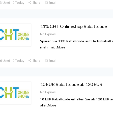
3 Used - 0 Today
Share
Email
11% CHT Onlineshop Rabattcode
No Expires
Sparen Sie 11% Rabattcode auf Herbstrabatt
mehr mit
...
More
6 Used - 0 Today
Share
Email
10 EUR Rabattcode ab 120 EUR
No Expires
10 EUR Rabattcode erhalten Sie ab 120 EUR a
alle
...
More