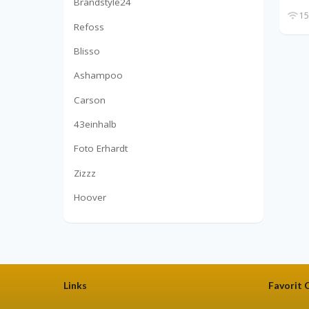
Brandstyle24
15
Refoss
Blisso
Ashampoo
Carson
43einhalb
Foto Erhardt
Zizzz
Hoover
Links
Favorit 