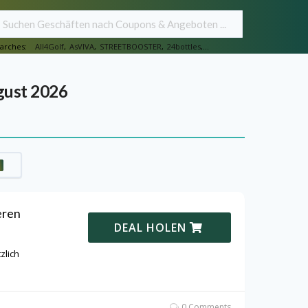
arches:
All4Golf
,
AsVIVA
,
STREETBOOSTER
,
24bottles
,...
gust 2026
eren
DEAL HOLEN
zlich
0 Comments