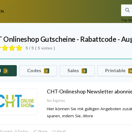
EN
Top Se
 Onlineshop
Gutscheine - Rabattcode - Au
5
/ 5 (
5
votes )
l
Codes
Sales
Printable
5
2
3
0
CHT-Onlineshop Newsletter abonni
No Expires
Hier können Sie mit gültigen Angeboten zusät
sparen, indem Sie
...
More
0 Used - 0 Today
Share
Email