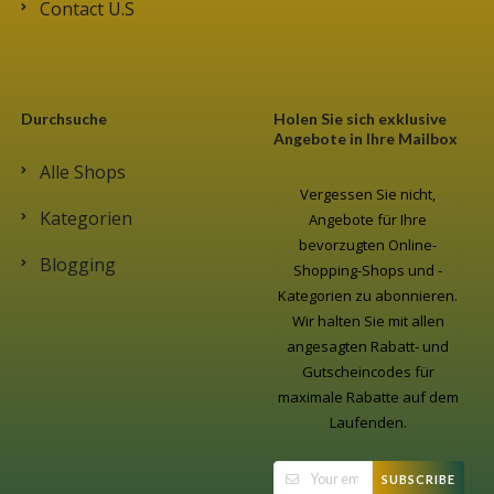
Contact U.S
Durchsuche
Holen Sie sich exklusive
Angebote in Ihre Mailbox
Alle Shops
Vergessen Sie nicht,
Kategorien
Angebote für Ihre
bevorzugten Online-
Blogging
Shopping-Shops und -
Kategorien zu abonnieren.
Wir halten Sie mit allen
angesagten Rabatt- und
Gutscheincodes für
maximale Rabatte auf dem
Laufenden.
SUBSCRIBE