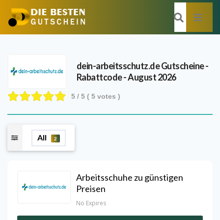
dein-arbeitsschutz.de
Gutscheine -
Rabattcode - August 2026
5
/ 5 (
5
votes )
All
2
Arbeitsschuhe zu günstigen
Preisen
No Expires