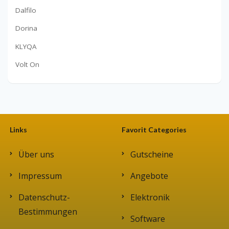
Dalfilo
Dorina
KLYQA
Volt On
Links
Favorit Categories
Über uns
Gutscheine
Impressum
Angebote
Datenschutz-
Elektronik
Bestimmungen
Software