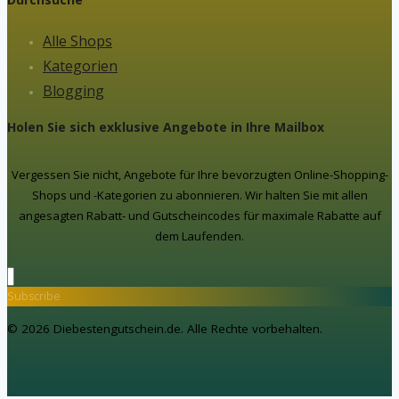
Alle Shops
Kategorien
Blogging
Holen Sie sich exklusive Angebote in Ihre Mailbox
Vergessen Sie nicht, Angebote für Ihre bevorzugten Online-Shopping-
Shops und -Kategorien zu abonnieren. Wir halten Sie mit allen
angesagten Rabatt- und Gutscheincodes für maximale Rabatte auf
dem Laufenden.
Subscribe
© 2026 Diebestengutschein.de. Alle Rechte vorbehalten.