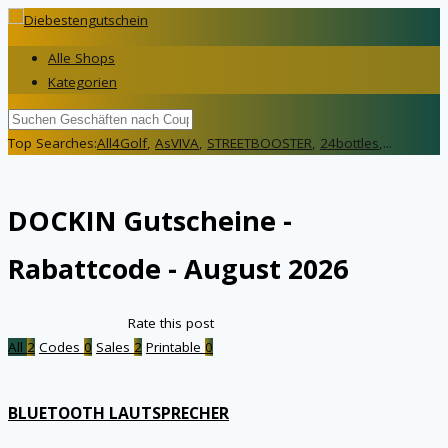
Alle Shops
Kategorien
Top Searches:
All4Golf
,
AsVIVA
,
STREETBOOSTER
,
24bottles
,...
DOCKIN
Gutscheine -
Rabattcode - August 2026
Rate this post
All
2
Codes
0
Sales
2
Printable
0
BLUETOOTH LAUTSPRECHER