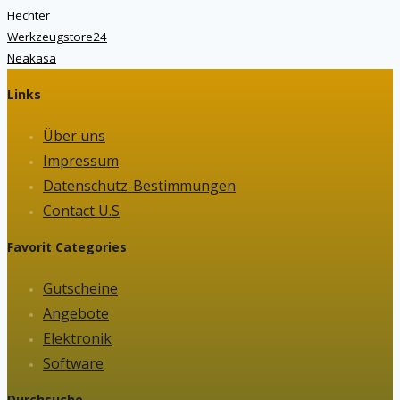
Hechter
Werkzeugstore24
Neakasa
Links
Über uns
Impressum
Datenschutz-Bestimmungen
Contact U.S
Favorit Categories
Gutscheine
Angebote
Elektronik
Software
Durchsuche