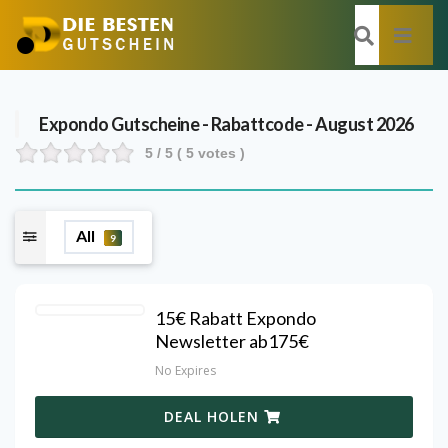
Expondo
Gutscheine - Rabattcode - August 2026
5
/ 5 (
5
votes )
All
9
15€ Rabatt Expondo
Newsletter ab175€
No Expires
DEAL HOLEN