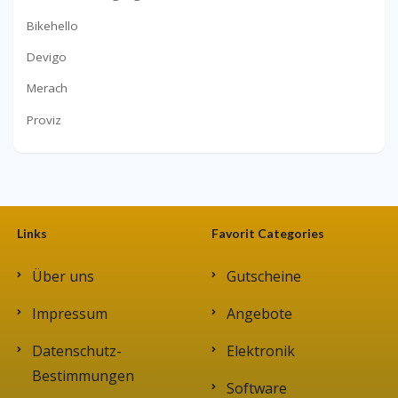
Bikehello
Devigo
Merach
Proviz
Links
Favorit Categories
Über uns
Gutscheine
Impressum
Angebote
Datenschutz-
Elektronik
Bestimmungen
Software