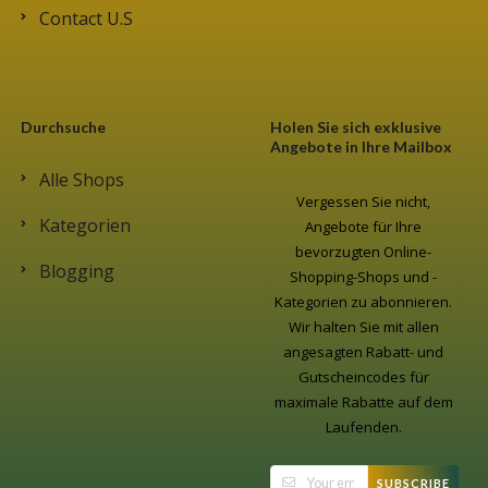
Contact U.S
Durchsuche
Holen Sie sich exklusive
Angebote in Ihre Mailbox
Alle Shops
Vergessen Sie nicht,
Kategorien
Angebote für Ihre
bevorzugten Online-
Blogging
Shopping-Shops und -
Kategorien zu abonnieren.
Wir halten Sie mit allen
angesagten Rabatt- und
Gutscheincodes für
maximale Rabatte auf dem
Laufenden.
SUBSCRIBE