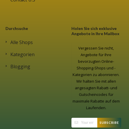
Durchsuche
Holen Sie sich exklusive
Angebote in Ihre Mailbox
Alle Shops
Vergessen Sie nicht,
Kategorien
Angebote für Ihre
bevorzugten Online-
Blogging
Shopping-Shops und -
Kategorien zu abonnieren.
Wir halten Sie mit allen
angesagten Rabatt- und
Gutscheincodes für
maximale Rabatte auf dem
Laufenden.
SUBSCRIBE