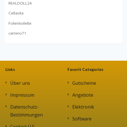
REALDOLL24
Cellavita
Folientoilette
camino71
Links
Favorit Categories
Über uns
Gutscheine
Impressum
Angebote
Datenschutz-
Elektronik
Bestimmungen
Software
Contact U.S