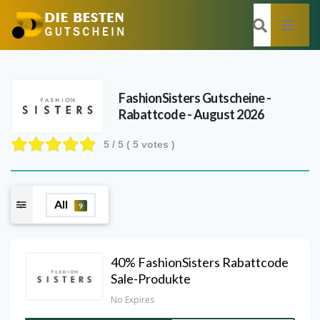
FashionSisters
Gutscheine -
Rabattcode - August 2026
5
/ 5 (
5
votes )
All
9
40% FashionSisters Rabattcode
Sale-Produkte
No Expires