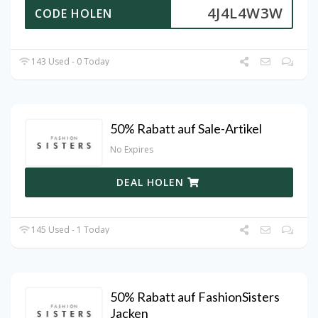
4J4L4W3W
CODE HOLEN
143 Used - 0 Today
50% Rabatt auf Sale-Artikel
No Expires
DEAL HOLEN
145 Used - 1 Today
50% Rabatt auf FashionSisters
Jacken