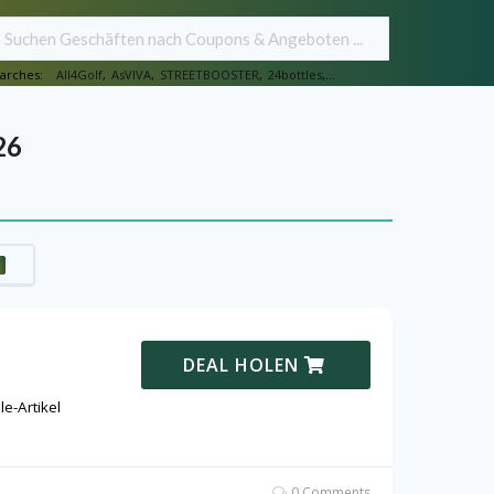
arches:
All4Golf
,
AsVIVA
,
STREETBOOSTER
,
24bottles
,...
26
DEAL HOLEN
e-Artikel
0 Comments