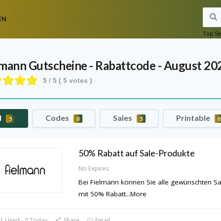
EN
Top Se
lmann
Gutscheine - Rabattcode - August 20
5
/ 5 (
5
votes )
l
Codes
Sales
Printable
5
0
5
0
50% Rabatt auf Sale-Produkte
No Expires
Bei Fielmann können Sie alle gewünschten Sal
mit 50% Rabatt
...
More
1 Used - 0 Today
Share
Email