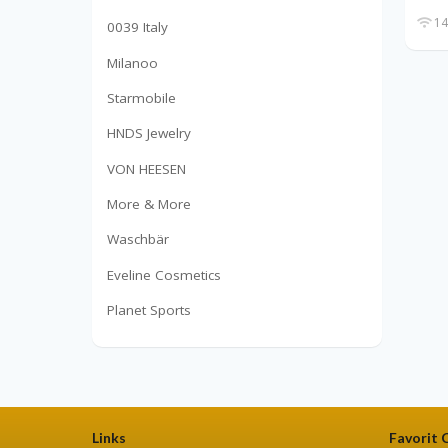
14
0039 Italy
Milanoo
Starmobile
HNDS Jewelry
VON HEESEN
More & More
Waschbär
Eveline Cosmetics
Planet Sports
Links
Favorit 