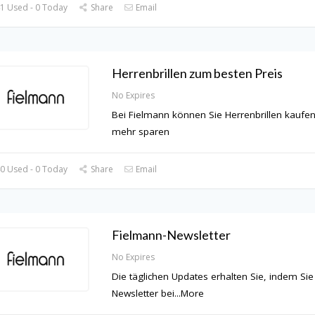
1 Used - 0 Today
Share
Email
Herrenbrillen zum besten Preis
No Expires
Bei Fielmann können Sie Herrenbrillen kaufe
mehr sparen
0 Used - 0 Today
Share
Email
Fielmann-Newsletter
No Expires
Die täglichen Updates erhalten Sie, indem Sie
Newsletter bei
...
More