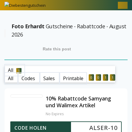
Foto Erhardt
Gutscheine - Rabattcode - August
2026
Rate this post
All
1
All
Codes
Sales
Printable
0
0
1
1
10% Rabattcode Samyang
und Walimex Artikel
No Expires
ALSER-10
CODE HOLEN