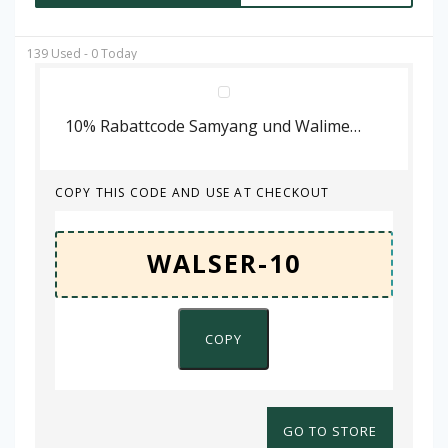
139 Used - 0 Today
10% Rabattcode Samyang und Walimex Artikel
COPY THIS CODE AND USE AT CHECKOUT
COPY
GO TO STORE