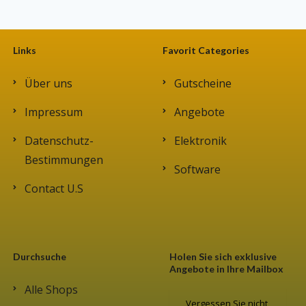
Links
Favorit Categories
Über uns
Gutscheine
Impressum
Angebote
Datenschutz-
Elektronik
Bestimmungen
Software
Contact U.S
Durchsuche
Holen Sie sich exklusive
Angebote in Ihre Mailbox
Alle Shops
Vergessen Sie nicht,