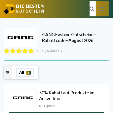
GANG Fashion
Gutscheine -
Rabattcode - August 2026
5
/ 5 (
5
votes )
All
5
50% Rabatt auf Produkte im
Ausverkauf
No Expires