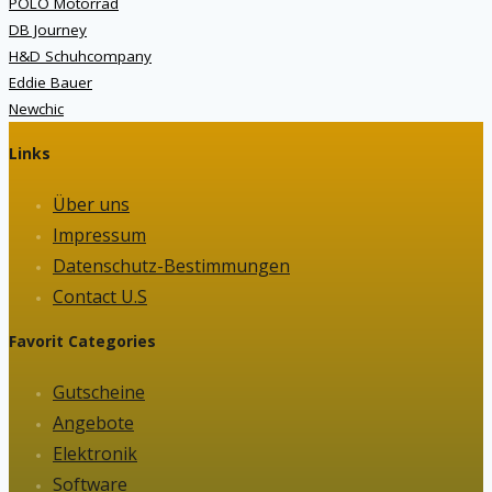
POLO Motorrad
DB Journey
H&D Schuhcompany
Eddie Bauer
Newchic
Links
Über uns
Impressum
Datenschutz-Bestimmungen
Contact U.S
Favorit Categories
Gutscheine
Angebote
Elektronik
Software