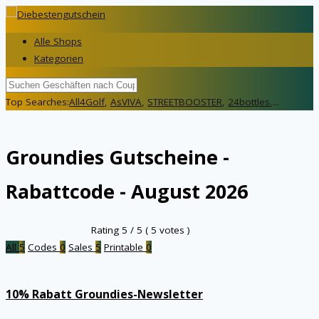
Alle Shops
Kategorien
Top Searches:
All4Golf
,
AsVIVA
,
STREETBOOSTER
,
24bottles
,...
Groundies
Gutscheine -
Rabattcode - August 2026
Rating
5
/ 5 (
5
votes )
All
5
Codes
0
Sales
5
Printable
0
10% Rabatt Groundies-Newsletter