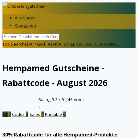
Alle Shops
Kategorien
Top Searches:
All4Golf
,
AsVIVA
,
STREETBOOSTER
,
24bottles
,...
Hempamed
Gutscheine -
Rabattcode - August 2026
Rating
3.3
/ 5 (
46
votes
)
All
7
Codes
3
Sales
4
Printable
0
30% Rabattcode für alle Hempamed-Produkte