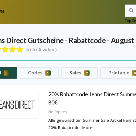
EN
Top Se
ns Direct
Gutscheine - Rabattcode - August
5
/ 5 (
5
votes )
l
Codes
Sales
Printable
3
1
2
0
20% Rabattcode Jeans Direct Summer
80€
No Expires
Alle gewünschten Summer Sale Artikel kannst
20% Rabattcode
...
More