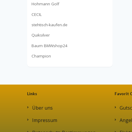
Hohmann Golf
CECIL
stehtisch-kaufen.de
Quiksilver
Baum BMWshop24
Champion
Links
Favorit 
Über uns
Gutsc
Impressum
Ange