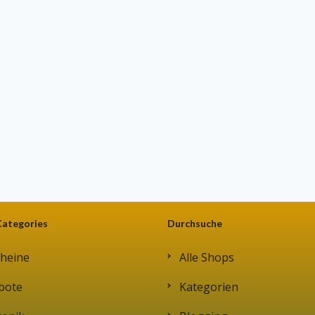
Categories
Durchsuche
heine
Alle Shops
bote
Kategorien