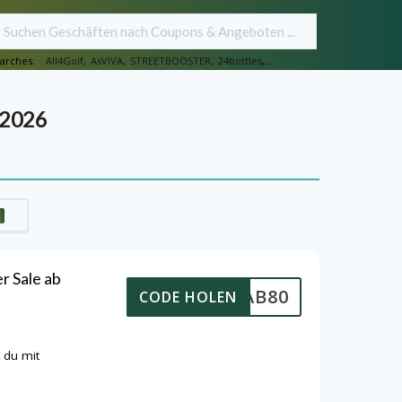
arches:
All4Golf
,
AsVIVA
,
STREETBOOSTER
,
24bottles
,...
 2026
 Sale ab
SV20AB80
CODE HOLEN
 du mit