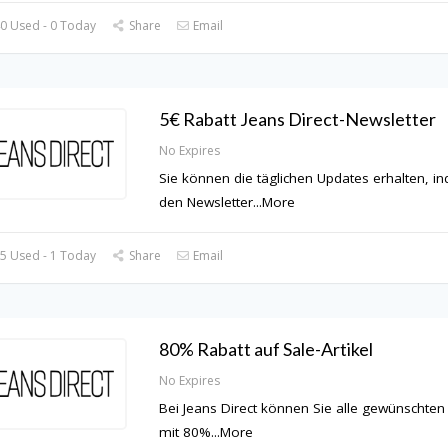
0 Used - 0 Today
Share
Email
5€ Rabatt Jeans Direct-Newsletter
No Expires
Sie können die täglichen Updates erhalten, i
den Newsletter
...
More
5 Used - 1 Today
Share
Email
80% Rabatt auf Sale-Artikel
No Expires
Bei Jeans Direct können Sie alle gewünschten 
mit 80%
...
More