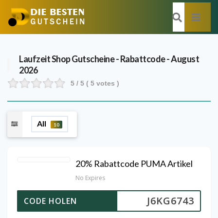
Laufzeit Shop
Gutscheine - Rabattcode - August
2026
5
/ 5 (
5
votes )
All
10
20% Rabattcode PUMA Artikel
No Expires
J6KG6743
CODE HOLEN