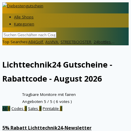
Alle Shops
Kategorien
Top Searches:
All4Golf
,
AsVIVA
,
STREETBOOSTER
,
24bottles
,...
Lichttechnik24
Gutscheine -
Rabattcode - August 2026
Tragbare Monitore mit fairen
Angeboten
5
/ 5 (
6
votes )
All
8
Codes
0
Sales
8
Printable
0
5% Rabatt Lichttechnik24-Newsletter