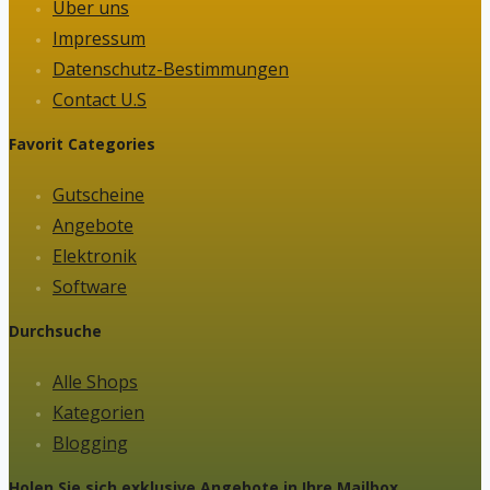
Über uns
Impressum
Datenschutz-Bestimmungen
Contact U.S
Favorit Categories
Gutscheine
Angebote
Elektronik
Software
Durchsuche
Alle Shops
Kategorien
Blogging
Holen Sie sich exklusive Angebote in Ihre Mailbox