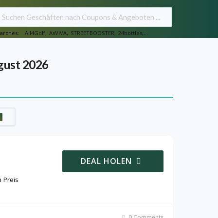
arches:
All4Golf
,
AsVIVA
,
STREETBOOSTER
,
24bottles
,...
gust 2026
DEAL HOLEN
 Preis
0 Comments