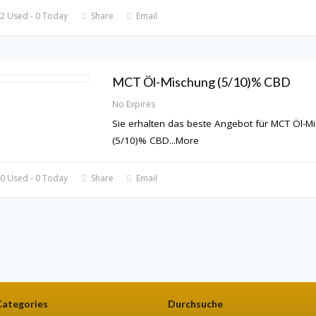
2 Used - 0 Today
Share
Email
MCT Öl-Mischung (5/10)% CBD
No Expires
Sie erhalten das beste Angebot für MCT Öl-M
(5/10)% CBD
...
More
0 Used - 0 Today
Share
Email
Categories
Durchsuche