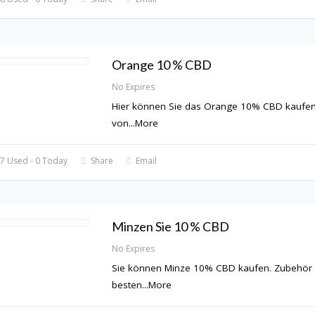
Orange 10 % CBD
No Expires
Hier können Sie das Orange 10% CBD kaufen
von
...
More
7 Used - 0 Today
Share
Email
Minzen Sie 10 % CBD
No Expires
Sie können Minze 10% CBD kaufen. Zubehör
besten
...
More