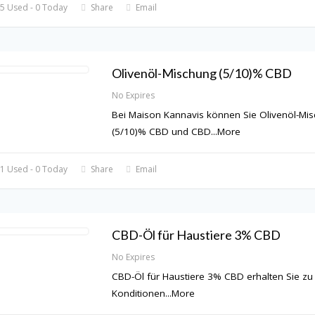
5 Used - 0 Today
Share
Email
Olivenöl-Mischung (5/10)% CBD
No Expires
Bei Maison Kannavis können Sie Olivenöl-Mi
(5/10)% CBD und CBD
...
More
1 Used - 0 Today
Share
Email
CBD-Öl für Haustiere 3% CBD
No Expires
CBD-Öl für Haustiere 3% CBD erhalten Sie zu
Konditionen
...
More