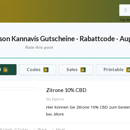
Top Se
son Kannavis
Gutscheine - Rabattcode - Au
Rate this post
l
Codes
Sales
Printable
6
0
6
0
Zitrone 10% CBD
No Expires
Hier können Sie Zitrone 10% CBD zum besten
bei
...
More
8 Used - 0 Today
Share
Email