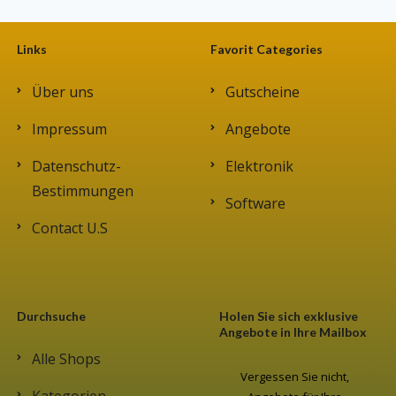
Links
Favorit Categories
Über uns
Gutscheine
Impressum
Angebote
Datenschutz-
Elektronik
Bestimmungen
Software
Contact U.S
Durchsuche
Holen Sie sich exklusive
Angebote in Ihre Mailbox
Alle Shops
Vergessen Sie nicht,