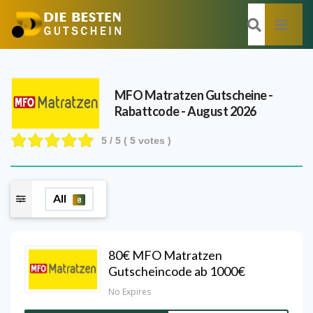
MFO Matratzen
Gutscheine -
Rabattcode - August 2026
5
/ 5 (
5
votes )
All
8
80€ MFO Matratzen
Gutscheincode ab 1000€
No Expires