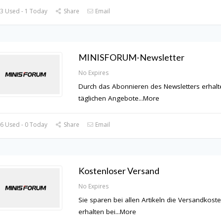
3 Used - 1 Today
Share
Email
MINISFORUM-Newsletter
No Expires
Durch das Abonnieren des Newsletters erhalte
täglichen Angebote
...
More
6 Used - 0 Today
Share
Email
Kostenloser Versand
No Expires
Sie sparen bei allen Artikeln die Versandkost
erhalten bei
...
More