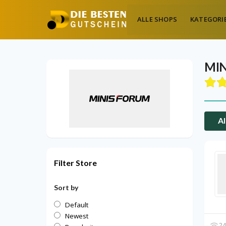
ALLE SHOPS
KATEGORI
MI
Al
Filter Store
Sort by
Default
Newest
24