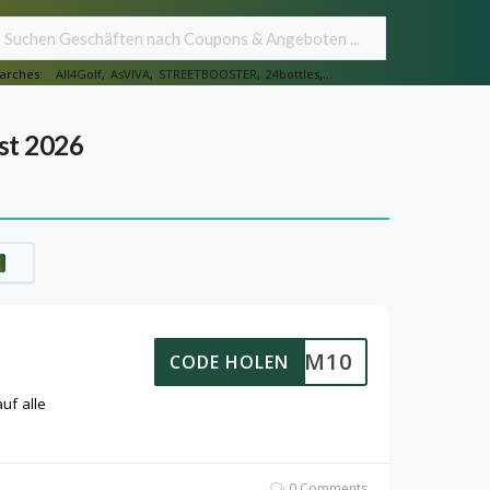
arches:
All4Golf
,
AsVIVA
,
STREETBOOSTER
,
24bottles
,...
st 2026
SFORUM10
CODE HOLEN
uf alle
0 Comments