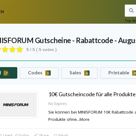
EN
Top Se
NISFORUM
Gutscheine - Rabattcode - Augu
5
/ 5 (
5
votes )
l
Codes
Sales
Printable
7
1
6
0
10€ Gutscheincode für alle Produkte
No Expires
Sie können bei MINISFORUM 10€ Rabattcode a
Produkte ohne
...
More
1 Used - 0 Today
Share
Email