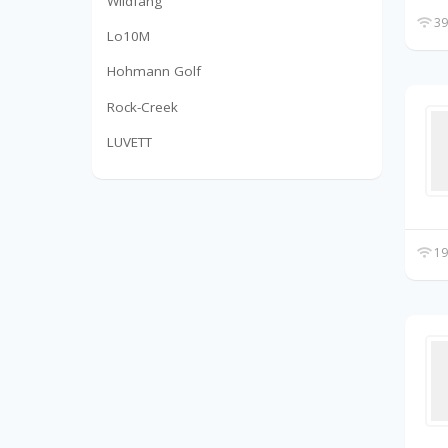
Wildfang
39
Lo10M
Hohmann Golf
Rock-Creek
LUVETT
19