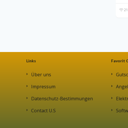
21
Links
Favorit 
Über uns
Gutsc
Impressum
Ange
Datenschutz-Bestimmungen
Elekt
Contact U.S
Soft