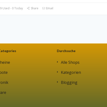
9 Used - 0 Today
Share
Email
Categories
Durchsuche
heine
Alle Shops
bote
Kategorien
ronik
Blogging
ware