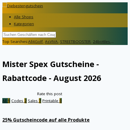
Alle Shops
Kategorien
Top Searches:
All4Golf
,
AsVIVA
,
STREETBOOSTER
,
24bottles
,...
Mister Spex
Gutscheine -
Rabattcode - August 2026
Rate this post
All
9
Codes
2
Sales
7
Printable
0
25% Gutscheincode auf alle Produkte