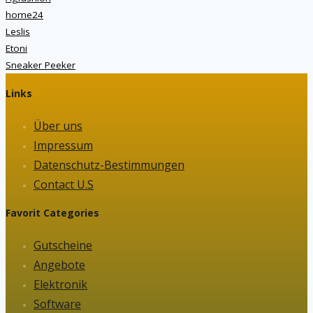
home24
Leslis
Etoni
Sneaker Peeker
Links
Über uns
Impressum
Datenschutz-Bestimmungen
Contact U.S
Favorit Categories
Gutscheine
Angebote
Elektronik
Software