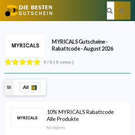
MYRICALS
Gutscheine -
Rabattcode - August 2026
5
/ 5 (
5
votes )
All
6
10% MYRICALS Rabattcode
Alle Produkte
No Expires