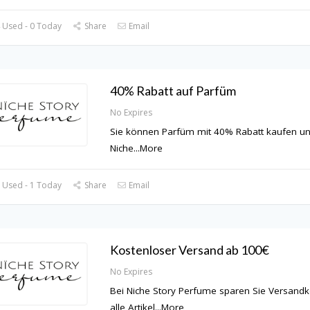
 Used - 0 Today
Share
Email
40% Rabatt auf Parfüm
No Expires
Sie können Parfüm mit 40% Rabatt kaufen un
Niche
...
More
 Used - 1 Today
Share
Email
Kostenloser Versand ab 100€
No Expires
Bei Niche Story Perfume sparen Sie Versandk
alle Artikel
...
More