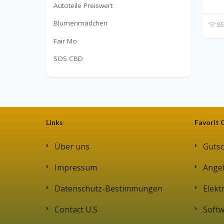
Autoteile Preiswert
Blumenmädchen
85
Fair Mo
SOS CBD
Links
Favorit 
Über uns
Gutsc
Impressum
Ange
Datenschutz-Bestimmungen
Elekt
Contact U.S
Soft