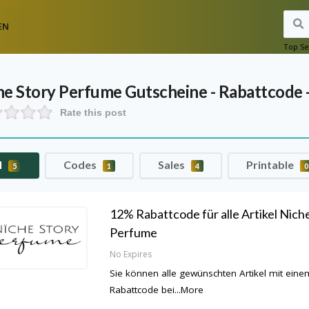
EN
Top Se
he Story Perfume
Gutscheine - Rabattcode 
Rate this post
l
Codes
Sales
Printable
5
1
4
0
12% Rabattcode für alle Artikel Nich
Perfume
No Expires
Sie können alle gewünschten Artikel mit ein
Rabattcode bei
...
More