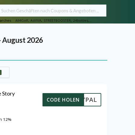
arches:
All4Golf
,
AsVIVA
,
STREETBOOSTER
,
24bottles
,...
- August 2026
e Story
PAYPAL
CODE HOLEN
em 12%