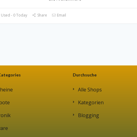
 Used - 0 Today
Share
Email
Categories
Durchsuche
heine
Alle Shops
bote
Kategorien
ronik
Blogging
ware