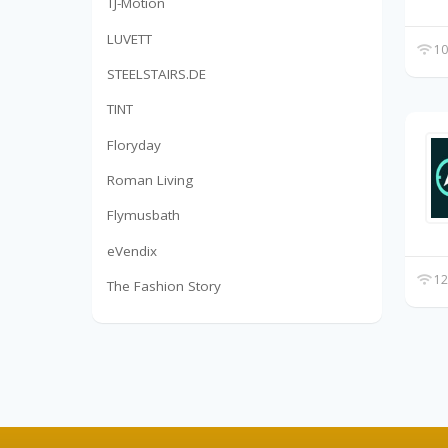
TJ-Motion
LUVETT
10
STEELSTAIRS.DE
TINT
Floryday
Roman Living
Flymusbath
eVendix
12
The Fashion Story