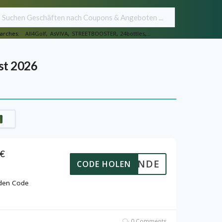
arches:
All4Golf
,
AsVIVA
,
STREETBOOSTER
,
24bottles
,...
st 2026
0€
NEUKUNDE
CODE HOLEN
 den Code
0 Comments