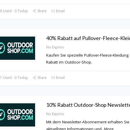
6 Used - 0 Today
Share
Email
40% Rabatt auf Pullover-Fleece-Kle
No Expires
Kaufen Sie spezielle Pullover-Fleece-Kleidung
Rabatt im Outdoor-Shop.
1 Used - 0 Today
Share
Email
10% Rabatt Outdoor-Shop Newslett
No Expires
Mit dem Newsletter-Abonnement erhalten Sie t
aktuellsten Informationen und
...
More