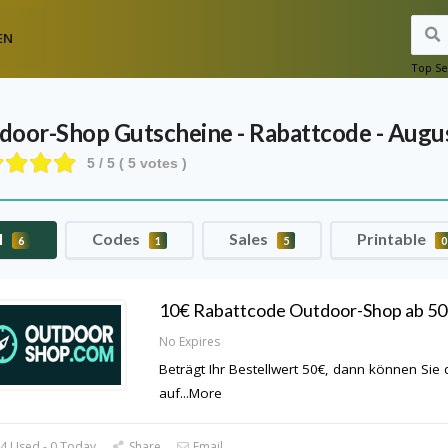
EN
Top Se
door-Shop
Gutscheine - Rabattcode - Augu
5
/ 5 (
5
votes )
l
Codes
Sales
Printable
6
1
5
0
10€ Rabattcode Outdoor-Shop ab 5
No Expires
Beträgt Ihr Bestellwert 50€, dann können Sie
auf
...
More
4 Used - 0 Today
Share
Email