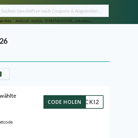
arches:
All4Golf
,
AsVIVA
,
STREETBOOSTER
,
24bottles
,...
026
ewählte
PICKI2
CODE HOLEN
attcode