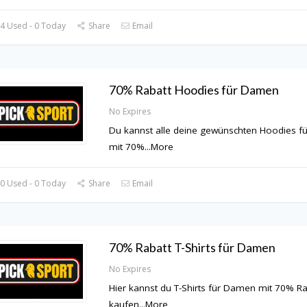
4 Used - 0 Today
Share
Email
70% Rabatt Hoodies für Damen
No Expires
Du kannst alle deine gewünschten Hoodies 
mit 70%
...
More
0 Used - 0 Today
Share
Email
70% Rabatt T-Shirts für Damen
No Expires
Hier kannst du T-Shirts für Damen mit 70% Ra
kaufen
...
More