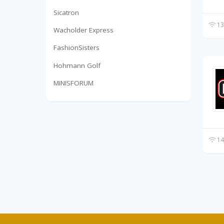
Sicatron
13
Wacholder Express
FashionSisters
Hohmann Golf
MINISFORUM
14