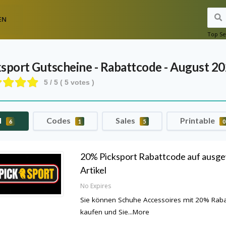
EN
Top Se
ksport
Gutscheine - Rabattcode - August 2
5
/ 5 (
5
votes )
l
Codes
Sales
Printable
6
1
5
0
20% Picksport Rabattcode auf ausg
Artikel
No Expires
Sie können Schuhe Accessoires mit 20% Rab
kaufen und Sie
...
More