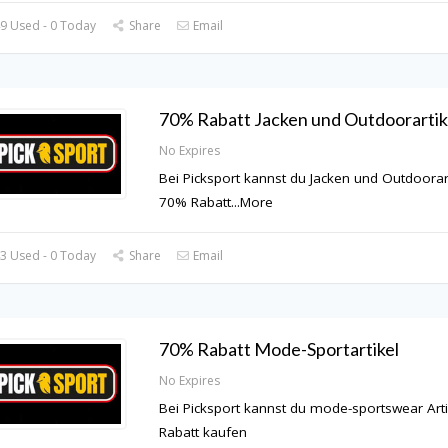
9 Used - 0 Today
Share
Email
70% Rabatt Jacken und Outdoorartik
No Expires
Bei Picksport kannst du Jacken und Outdoorart
70% Rabatt
...
More
3 Used - 0 Today
Share
Email
70% Rabatt Mode-Sportartikel
No Expires
Bei Picksport kannst du mode-sportswear Art
Rabatt kaufen