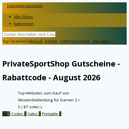
Alle Shops
Kategorien
Top Searches:
All4Golf
,
AsVIVA
,
STREETBOOSTER
,
24bottles
,...
PrivateSportShop
Gutscheine -
Rabattcode - August 2026
Top-Websites zum Kauf von
Westernbekleidung für Damen
2
/
5 (
87
votes )
All
5
Codes
0
Sales
5
Printable
0