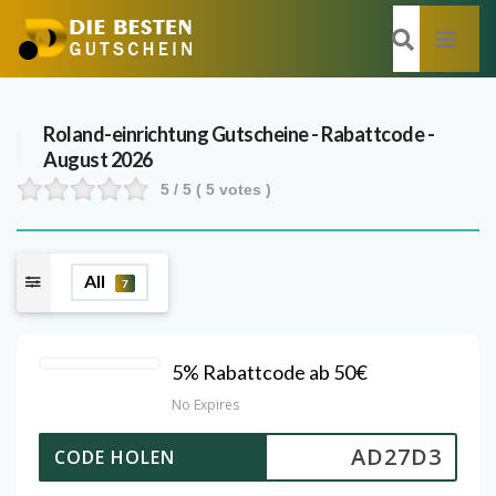
Roland-einrichtung
Gutscheine - Rabattcode -
August 2026
5
/ 5 (
5
votes )
All
7
5% Rabattcode ab 50€
No Expires
AD27D3
CODE HOLEN