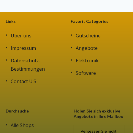
Links
Favorit Categories
Über uns
Gutscheine
Impressum
Angebote
Datenschutz-
Elektronik
Bestimmungen
Software
Contact U.S
Durchsuche
Holen Sie sich exklusive
Angebote in Ihre Mailbox
Alle Shops
Vergessen Sie nicht,