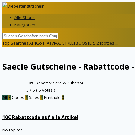
Alle Shops
Kategorien
Top Searches:
All4Golf
,
AsVIVA
,
STREETBOOSTER
,
24bottles
,...
Saecle
Gutscheine - Rabattcode -
30% Rabatt Visiere & Zubehör
5
/ 5 (
5
votes )
All
7
Codes
1
Sales
6
Printable
0
10€ Rabattcode auf alle Artikel
No Expires