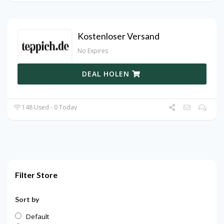
Kostenloser Versand
No Expires
DEAL HOLEN
148 Used - 0 Today
Filter Store
Sort by
Default