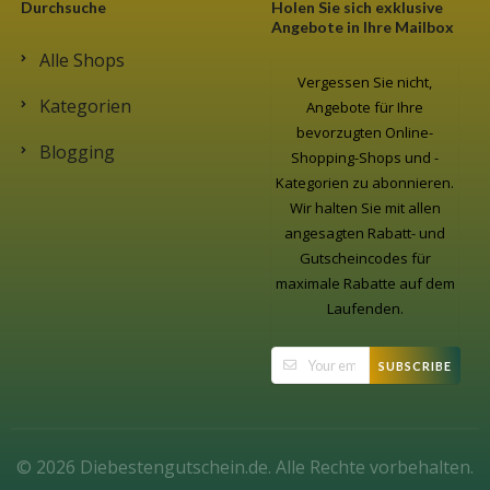
Durchsuche
Holen Sie sich exklusive
Angebote in Ihre Mailbox
Alle Shops
Vergessen Sie nicht,
Kategorien
Angebote für Ihre
bevorzugten Online-
Blogging
Shopping-Shops und -
Kategorien zu abonnieren.
Wir halten Sie mit allen
angesagten Rabatt- und
Gutscheincodes für
maximale Rabatte auf dem
Laufenden.
SUBSCRIBE
© 2026 Diebestengutschein.de. Alle Rechte vorbehalten.