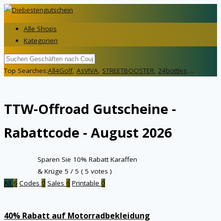
Alle Shops
Kategorien
Top Searches:
All4Golf
,
AsVIVA
,
STREETBOOSTER
,
24bottles
,...
TTW-Offroad
Gutscheine -
Rabattcode - August 2026
Sparen Sie 10% Rabatt Karaffen
& Krüge
5
/ 5 (
5
votes )
All
6
Codes
0
Sales
6
Printable
0
40% Rabatt auf Motorradbekleidung