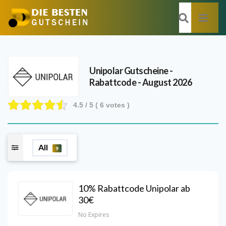
Unipolar
Gutscheine -
Rabattcode - August 2026
4.5
/ 5 (
6
votes )
All
9
10% Rabattcode Unipolar ab
30€
No Expires