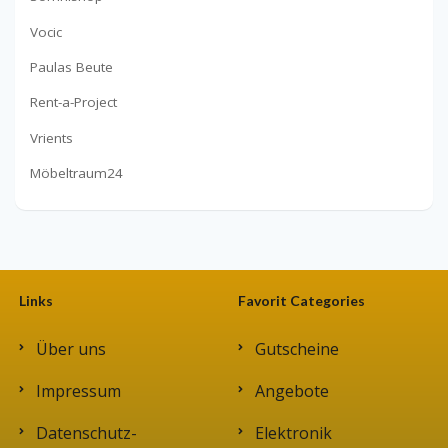
Vocic
Paulas Beute
Rent-a-Project
Vrients
Möbeltraum24
Links
Favorit Categories
Über uns
Gutscheine
Impressum
Angebote
Datenschutz-
Elektronik