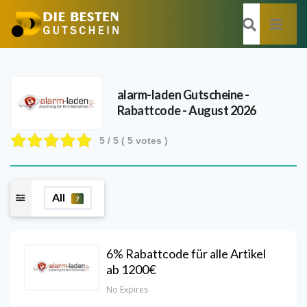
alarm-laden
Gutscheine -
Rabattcode - August 2026
5
/ 5 (
5
votes )
All
7
6% Rabattcode für alle Artikel
ab 1200€
No Expires