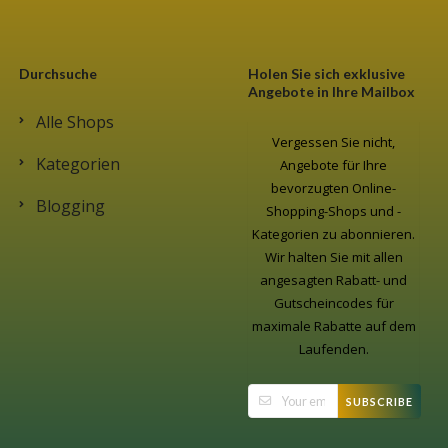
Durchsuche
Holen Sie sich exklusive
Angebote in Ihre Mailbox
Alle Shops
Vergessen Sie nicht,
Kategorien
Angebote für Ihre
bevorzugten Online-
Blogging
Shopping-Shops und -
Kategorien zu abonnieren.
Wir halten Sie mit allen
angesagten Rabatt- und
Gutscheincodes für
maximale Rabatte auf dem
Laufenden.
SUBSCRIBE