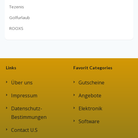
Tezenis
Golfurlaub
ROOXS
Links
Favorit Categories
Über uns
Gutscheine
Impressum
Angebote
Datenschutz-
Elektronik
Bestimmungen
Software
Contact U.S