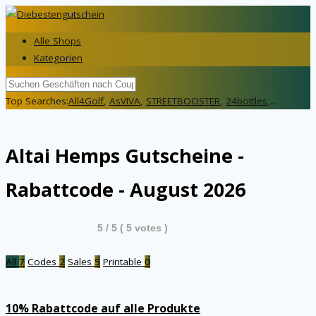
Alle Shops
Kategorien
Top Searches:
All4Golf
,
AsVIVA
,
STREETBOOSTER
,
24bottles
,...
Altai Hemps
Gutscheine -
Rabattcode - August 2026
5
/ 5 (
5
votes )
All
7
Codes
2
Sales
5
Printable
0
10% Rabattcode auf alle Produkte