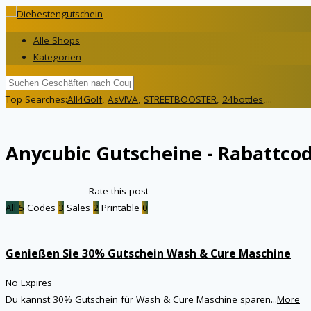
Alle Shops
Kategorien
Top Searches:
All4Golf
,
AsVIVA
,
STREETBOOSTER
,
24bottles
,...
Anycubic
Gutscheine - Rabattcod
Rate this post
All
5
Codes
3
Sales
2
Printable
0
Genießen Sie 30% Gutschein Wash & Cure Maschine
No Expires
Du kannst 30% Gutschein für Wash & Cure Maschine sparen
...
More