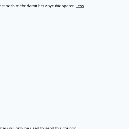
nst noch mehr damit bei Anycubic sparen
Less
email) will only be used to send this coupon.