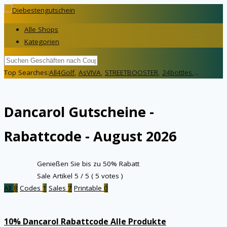
Alle Shops
Kategorien
Top Searches:
All4Golf
,
AsVIVA
,
STREETBOOSTER
,
24bottles
,...
Dancarol
Gutscheine -
Rabattcode - August 2026
Genießen Sie bis zu 50% Rabatt
Sale Artikel
5
/ 5 (
5
votes )
All
8
Codes
1
Sales
7
Printable
0
10% Dancarol Rabattcode Alle Produkte