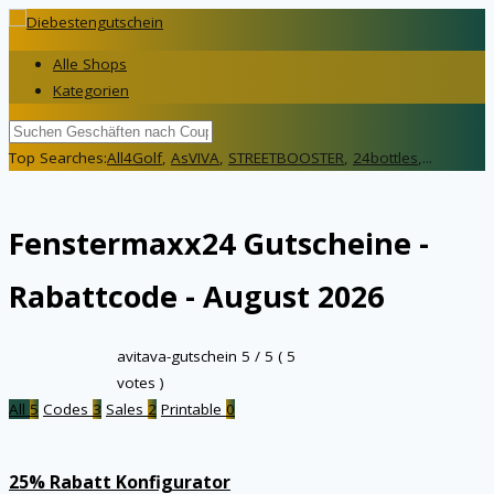
Alle Shops
Kategorien
Top Searches:
All4Golf
,
AsVIVA
,
STREETBOOSTER
,
24bottles
,...
Fenstermaxx24
Gutscheine -
Rabattcode - August 2026
avitava-gutschein
5
/ 5 (
5
votes )
All
5
Codes
3
Sales
2
Printable
0
25% Rabatt Konfigurator