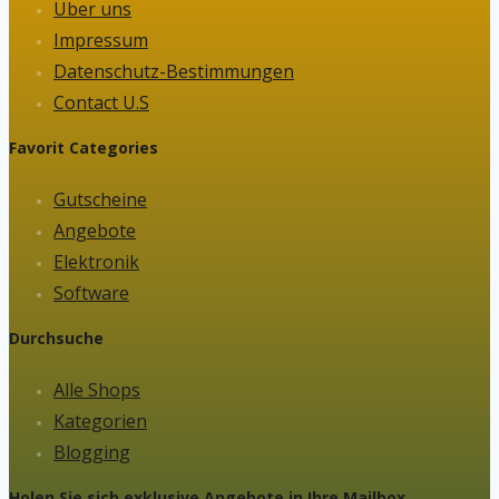
Über uns
Impressum
Datenschutz-Bestimmungen
Contact U.S
Favorit Categories
Gutscheine
Angebote
Elektronik
Software
Durchsuche
Alle Shops
Kategorien
Blogging
Holen Sie sich exklusive Angebote in Ihre Mailbox