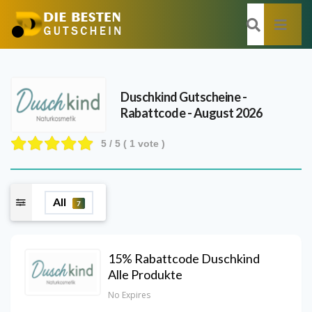
Duschkind
Gutscheine -
Rabattcode - August 2026
5
/ 5 (
1
vote )
All
7
15% Rabattcode Duschkind
Alle Produkte
No Expires