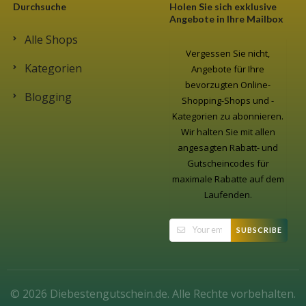
Durchsuche
Holen Sie sich exklusive
Angebote in Ihre Mailbox
Alle Shops
Vergessen Sie nicht,
Kategorien
Angebote für Ihre
bevorzugten Online-
Blogging
Shopping-Shops und -
Kategorien zu abonnieren.
Wir halten Sie mit allen
angesagten Rabatt- und
Gutscheincodes für
maximale Rabatte auf dem
Laufenden.
SUBSCRIBE
© 2026 Diebestengutschein.de. Alle Rechte vorbehalten.