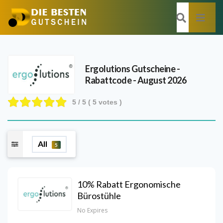
Ergolutions
Gutscheine -
Rabattcode - August 2026
5
/ 5 (
5
votes )
All
5
10% Rabatt Ergonomische
Bürostühle
No Expires