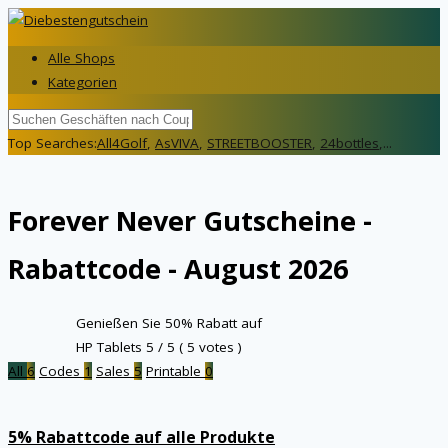
Alle Shops
Kategorien
Top Searches:
All4Golf
,
AsVIVA
,
STREETBOOSTER
,
24bottles
,...
Forever Never
Gutscheine -
Rabattcode - August 2026
Genießen Sie 50% Rabatt auf
HP Tablets
5
/ 5 (
5
votes )
All
6
Codes
1
Sales
5
Printable
0
5% Rabattcode auf alle Produkte