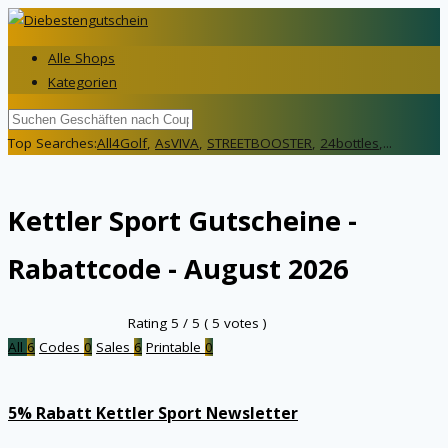
Alle Shops
Kategorien
Top Searches:
All4Golf
,
AsVIVA
,
STREETBOOSTER
,
24bottles
,...
Kettler Sport
Gutscheine -
Rabattcode - August 2026
Rating
5
/ 5 (
5
votes )
All
6
Codes
0
Sales
6
Printable
0
5% Rabatt Kettler Sport Newsletter