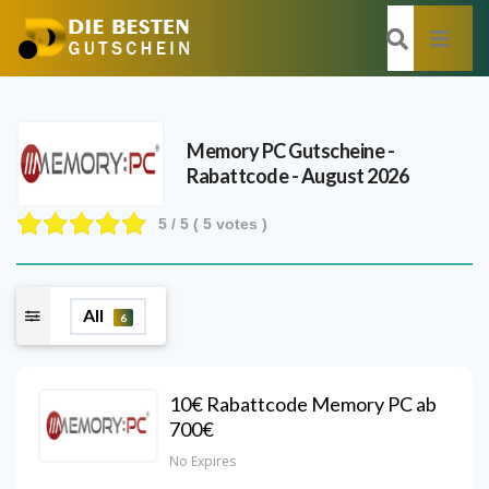
Memory PC
Gutscheine -
Rabattcode - August 2026
5
/ 5 (
5
votes )
All
6
10€ Rabattcode Memory PC ab
700€
No Expires