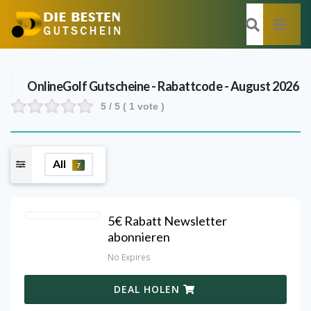
OnlineGolf
Gutscheine - Rabattcode - August 2026
5
/ 5 (
1
vote )
All
7
5€ Rabatt Newsletter
abonnieren
No Expires
DEAL HOLEN