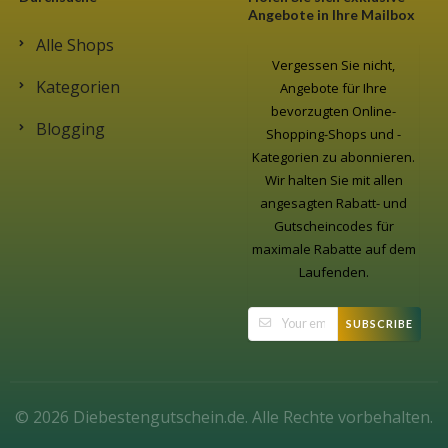
Angebote in Ihre Mailbox
Alle Shops
Vergessen Sie nicht,
Kategorien
Angebote für Ihre
bevorzugten Online-
Blogging
Shopping-Shops und -
Kategorien zu abonnieren.
Wir halten Sie mit allen
angesagten Rabatt- und
Gutscheincodes für
maximale Rabatte auf dem
Laufenden.
SUBSCRIBE
© 2026 Diebestengutschein.de. Alle Rechte vorbehalten.