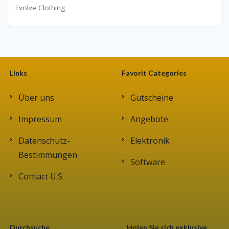
Evolve Clothing
Links
Favorit Categories
Über uns
Gutscheine
Impressum
Angebote
Datenschutz-
Elektronik
Bestimmungen
Software
Contact U.S
Durchsuche
Holen Sie sich exklusive