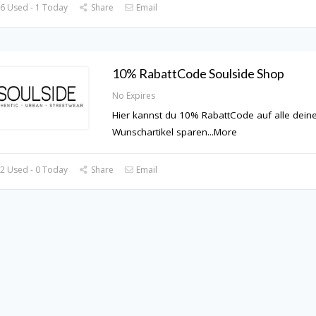
6 Used - 1 Today
Share
Email
10% RabattCode Soulside Shop
No Expires
Hier kannst du 10% RabattCode auf alle dein
Wunschartikel sparen
...
More
2 Used - 0 Today
Share
Email