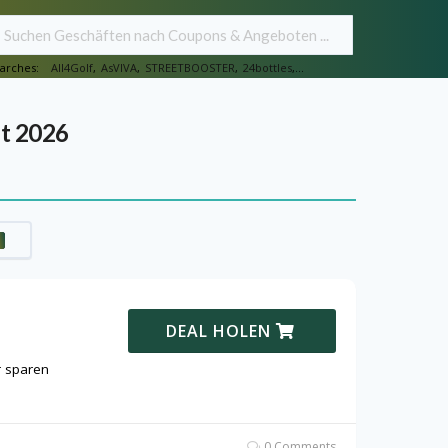
arches:
All4Golf
,
AsVIVA
,
STREETBOOSTER
,
24bottles
,...
st 2026
DEAL HOLEN
r sparen
0 Comments