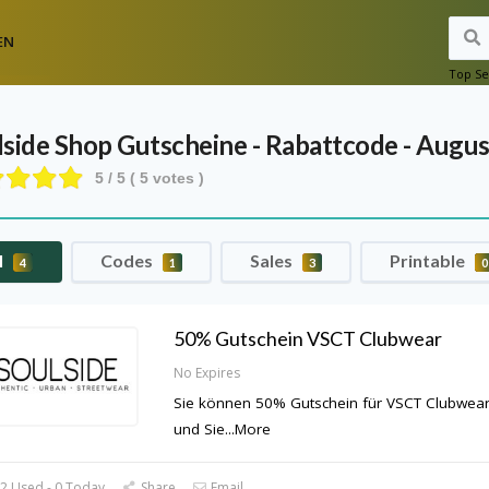
EN
Top Se
lside Shop
Gutscheine - Rabattcode - Augu
5
/ 5 (
5
votes )
l
Codes
Sales
Printable
4
1
3
0
50% Gutschein VSCT Clubwear
No Expires
Sie können 50% Gutschein für VSCT Clubwea
und Sie
...
More
2 Used - 0 Today
Share
Email