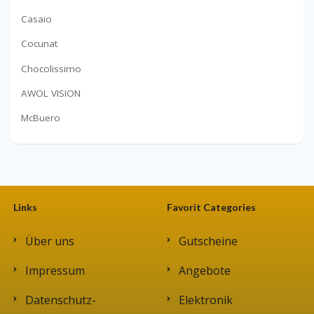
Casaio
Cocunat
Chocolissimo
AWOL VISION
McBuero
Links
Favorit Categories
Über uns
Gutscheine
Impressum
Angebote
Datenschutz-
Elektronik