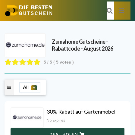
Zumahome
Gutscheine -
Rabattcode - August 2026
5
/ 5 (
5
votes )
All
9
30% Rabatt auf Gartenmöbel
No Expires
DEAL HOLEN