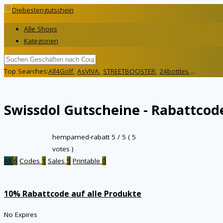
Alle Shops
Kategorien
Top Searches:
All4Golf
,
AsVIVA
,
STREETBOOSTER
,
24bottles
,...
Swissdol
Gutscheine - Rabattcode
hempamed-rabatt
5
/ 5 (
5
votes )
All
6
Codes
1
Sales
5
Printable
0
10% Rabattcode auf alle Produkte
No Expires