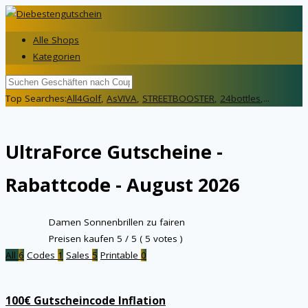
Alle Shops
Kategorien
Top Searches:
All4Golf
,
AsVIVA
,
STREETBOOSTER
,
24bottles
,...
UltraForce
Gutscheine -
Rabattcode - August 2026
Damen Sonnenbrillen zu fairen
Preisen kaufen
5
/ 5 (
5
votes )
All
6
Codes
1
Sales
5
Printable
0
100€ Gutscheincode Inflation