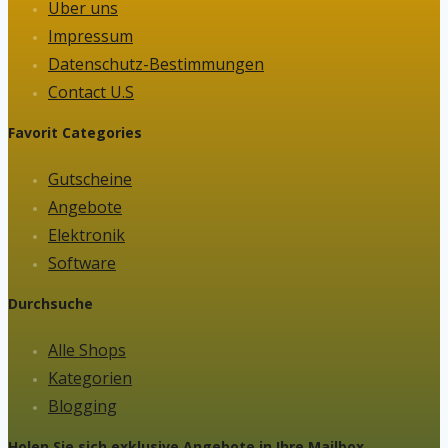
Über uns
Impressum
Datenschutz-Bestimmungen
Contact U.S
Favorit Categories
Gutscheine
Angebote
Elektronik
Software
Durchsuche
Alle Shops
Kategorien
Blogging
Holen Sie sich exklusive Angebote in Ihre Mailbox