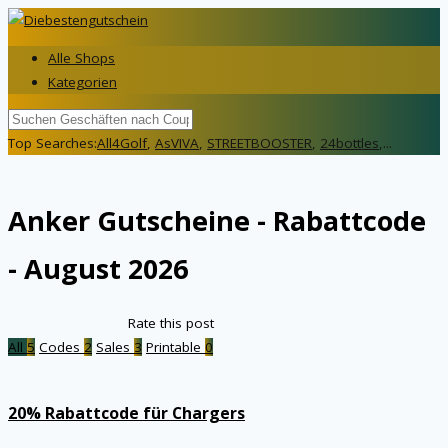
Alle Shops
Kategorien
Top Searches:
All4Golf
,
AsVIVA
,
STREETBOOSTER
,
24bottles
,...
Anker
Gutscheine - Rabattcode
- August 2026
Rate this post
All
5
Codes
2
Sales
3
Printable
0
20% Rabattcode für Chargers